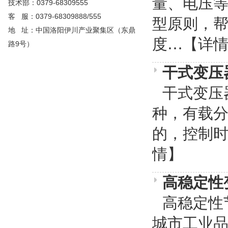
量、电压
技术部：0379-68309555
客 服：0379-68309888/555
型原则，
地 址：中国洛阳伊川产业聚集区（东鼎
度…
【详
路9号）
干式变压
干式变压器
种，有载
的，控制时
情】
高稳定性
高稳定性节能变压
城市工业品