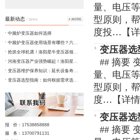
量、电压
型原则，
最新动态
/ news
度投…
【
中频炉变压器如何选择
中频炉变压器使用场景有哪些？六…
变压器选
抢抓全球机遇！洛阳星牛变压器领…
## 摘
河南变压器产业强势崛起！洛阳星…
变压器维护保养知识：延长设备寿…
量、电压
变压器选型指南：如何根据需求选…
型原则，
度…
【详
变压器选
报 价：17538858888
## 摘
服 务：13700791131